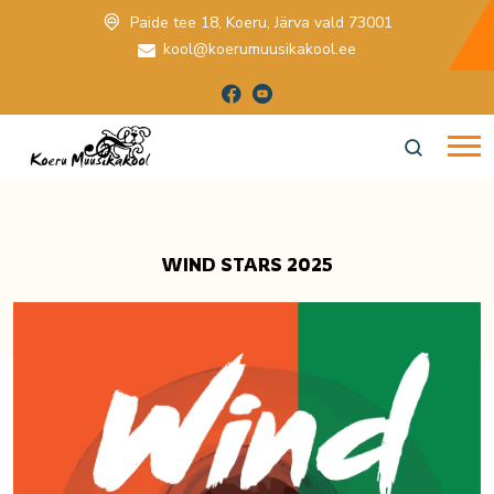
Paide tee 18, Koeru, Järva vald 73001
kool@koerumuusikakool.ee
WIND STARS 2025