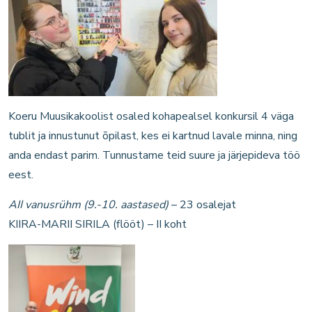
Koeru Muusikakoolist osaled kohapealsel konkursil 4 väga
tublit ja innustunut õpilast, kes ei kartnud lavale minna, ning
anda endast parim. Tunnustame teid suure ja järjepideva töö
eest.
AII vanusrühm (9.-10. aastased)
– 23 osalejat
KIIRA-MARII SIRILA (flööt) – II koht