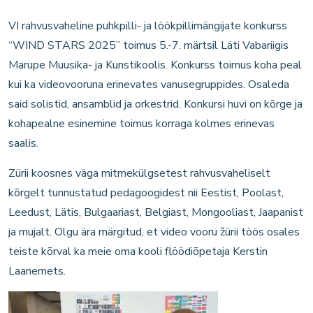
VI rahvusvaheline puhkpilli- ja löökpillimängijate konkurss
“WIND STARS 2025” toimus 5.-7. märtsil Läti Vabariigis
Marupe Muusika- ja Kunstikoolis. Konkurss toimus koha peal
kui ka videovooruna erinevates vanusegruppides. Osaleda
said solistid, ansamblid ja orkestrid. Konkursi huvi on kõrge ja
kohapealne esinemine toimus korraga kolmes erinevas
saalis.
Zürii koosnes väga mitmekülgsetest rahvusvaheliselt
kõrgelt tunnustatud pedagoogidest nii Eestist, Poolast,
Leedust, Lätis, Bulgaariast, Belgiast, Mongooliast, Jaapanist
ja mujalt. Olgu ära märgitud, et video vooru žürii töös osales
teiste kõrval ka meie oma kooli flöödiõpetaja Kerstin
Laanemets.