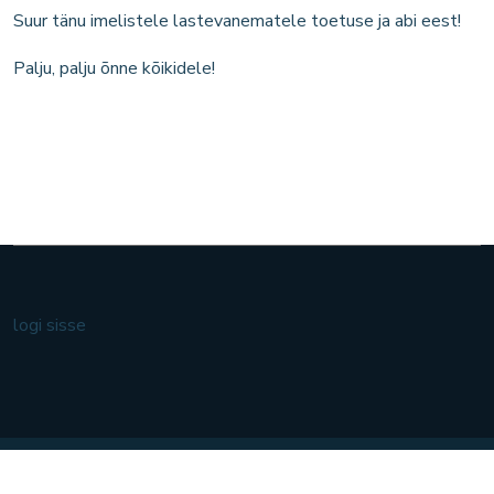
Suur tänu imelistele lastevanematele toetuse ja abi eest!
Palju, palju õnne kõikidele!
logi sisse
koerumuusikakool.ee