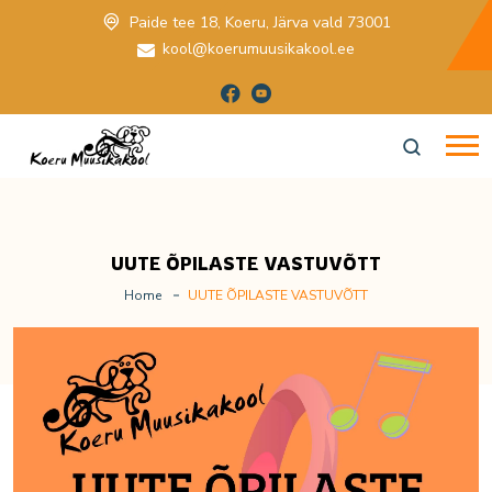
Paide tee 18, Koeru, Järva vald 73001
kool@koerumuusikakool.ee
UUTE ÕPILASTE VASTUVÕTT
Home
UUTE ÕPILASTE VASTUVÕTT