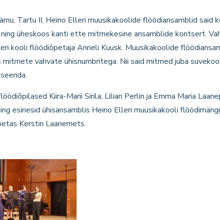
rnu, Tartu II, Heino Elleri muusikakoolide flöödiansamblid said 
s ning üheskoos kanti ette mitmekesine ansamblide kontsert. V
leri kooli flöödiõpetaja Anneli Kuusk. Muusikakoolide flöödiansam
s mitmete vahvate ühisnumbritega. Nii said mitmed juba suvekoo
seerida.
öödiõpilased Kiira-Marii Sirila, Lilian Perlin ja Emma Maria Laan
ng esinesid ühisansamblis Heino Elleri muusikakooli flöödimäng
õpetas Kerstin Laanemets.