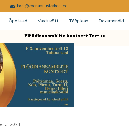
kool@koerumuusikakool.ee
Õpetajad
Vastuvõtt
Tööplaan
Dokumendid
Flöödiansamblite kontsert Tartus
r 3, 2024