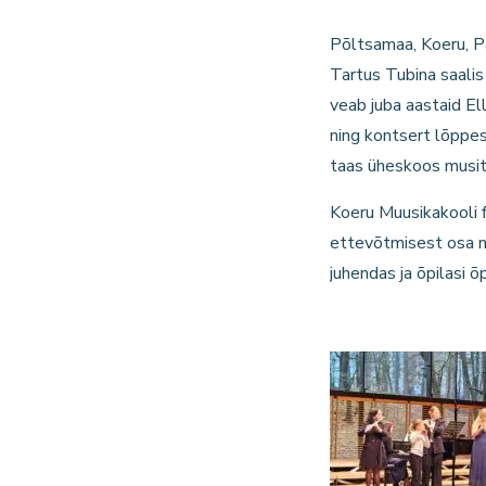
Põltsamaa, Koeru, Pä
Tartus Tubina saali
veab juba aastaid El
ning kontsert lõppe
taas üheskoos musit
Koeru Muusikakooli fl
ettevõtmisest osa ni
juhendas ja õpilasi 