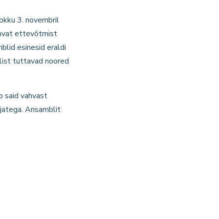
kokku 3. novembril
ahvat ettevõtmist
blid esinesid eraldi
list tuttavad noored
ep said vahvast
ijatega. Ansamblit