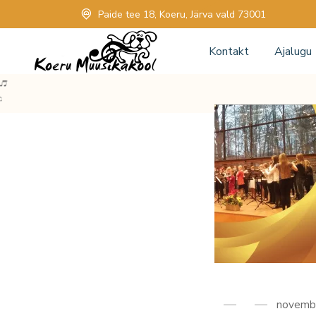
Paide tee 18, Koeru, Järva vald 73001
Kontakt
Ajalugu
novembe