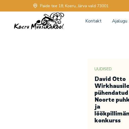
Paide tee 18, Koeru, Järva vald 73001
Kontakt
Ajalugu
UUDISED
David Otto
Wirkhausil
pühendatud
Noorte puhkp
ja
löökpillimän
konkurss