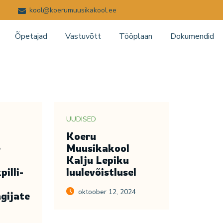
kool@koerumuusikakool.ee
Õpetajad
Vastuvõtt
Tööplaan
Dokumendid
UUDISED
Koeru
e
Muusikakool
Kalju Lepiku
illi-
luulevõistlusel
oktoober 12, 2024
gijate